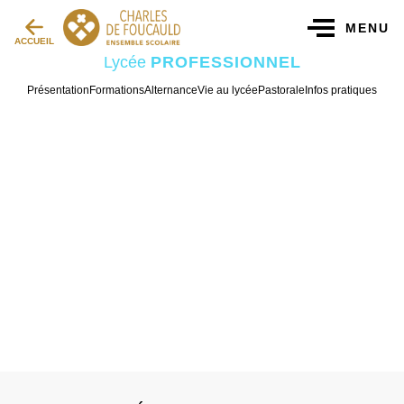
MENU
ACCUEIL
Lycée
PROFESSIONNEL
Présentation
Formations
Alternance
Vie au lycée
Pastorale
Infos pratiques
Lycée professionnel
FLEURISTE