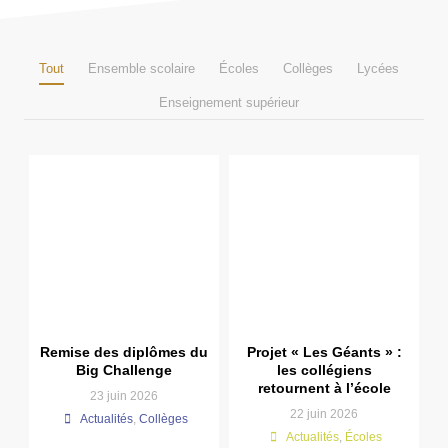
Tout
Ensemble scolaire
Écoles
Collèges
Lycées
Enseignement supérieur
Remise des diplômes du
Projet « Les Géants » :
Big Challenge
les collégiens
retournent à l’école
23 juin 2026
22 juin 2026
Actualités
,
Collèges
Actualités
,
Écoles