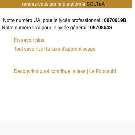
rendez-vous sur la plateforme
SOLTéA
.
otre numéro UAI pour le lycée professionnel :
0870919B
|
Notre numéro UAI pour le lycée général :
0870864S
En savoir plus
Tout savoir sur la taxe d'apprentissage
Découvrir à quoi contribue la taxe | Le Foucauld