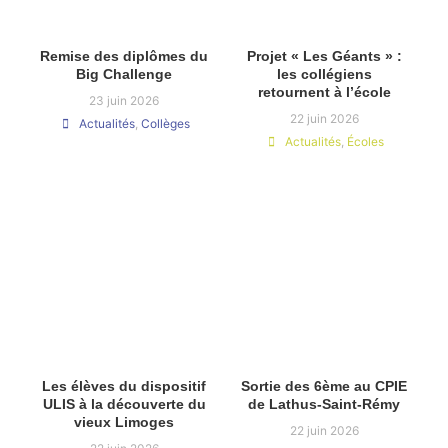
Remise des diplômes du
Projet « Les Géants » :
Big Challenge
les collégiens
retournent à l’école
23 juin 2026
22 juin 2026
Actualités
,
Collèges
Actualités
,
Écoles
Les élèves du dispositif
Sortie des 6ème au CPIE
ULIS à la découverte du
de Lathus-Saint-Rémy
vieux Limoges
22 juin 2026