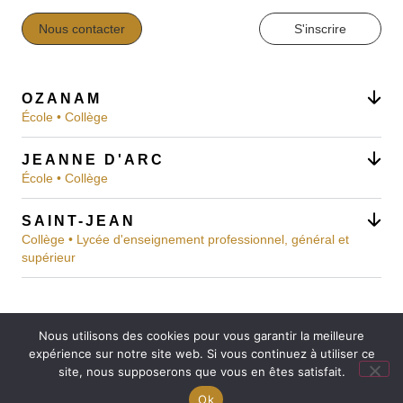
Nous contacter
S'inscrire
OZANAM
École • Collège
JEANNE D'ARC
École • Collège
SAINT-JEAN
Collège • Lycée d'enseignement professionnel, général et
supérieur
Nous utilisons des cookies pour vous garantir la meilleure
Mentions légales
expérience sur notre site web. Si vous continuez à utiliser ce
Réalisation : Ekole.fr
site, nous supposerons que vous en êtes satisfait.
Engagé pour l’environnement : compensation de
Ok