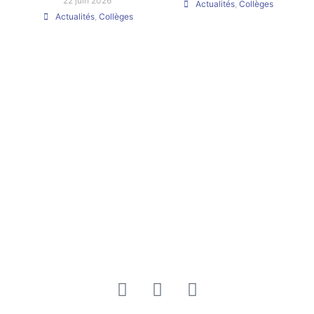
22 juin 2026
Actualités
,
Collèges
Actualités
,
Collèges
Voir toutes les actualités