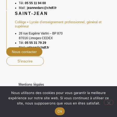
Tél.
05 55 11 94 00
Mail :
jeannedarc@chdf.fr
SAINT-JEAN
Collège • Lycée d’enseignement professionnel, général et
supérieur
26 rue Eugène Varlin – BP 870
87016 Limoges CEDEX
Tél.
05 55 31 79 29
Mail :
stjean@chdf.fr
Nous contacter
S'inscrire
Mentions légales
Réalisation : Ekole.fr
Nous utilisons des cookies pour vous garantir la meilleure
expérience sur notre site web. Si vous continuez à utiliser ce
Facebook
Instagram
Youtube
site, nous supposerons que vous en êtes satisfait.
Engagé pour l’environnement : compensation de
Ok
l’impact carbone de notre site internet
En savoir +