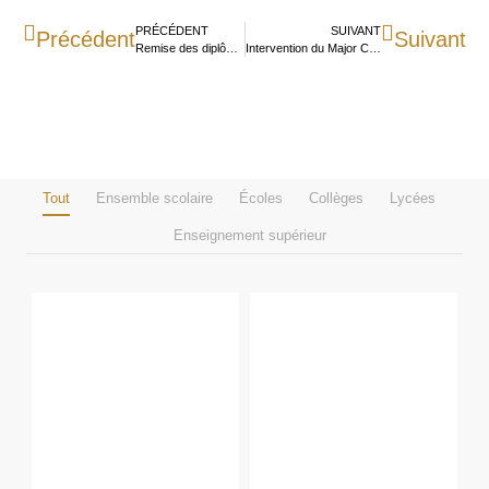
PRÉCÉDENT
SUIVANT
Précédent
Suivant
Remise des diplômes du collège Jeanne d’Arc
Intervention du Major Carvennec sur la prévention au harcèlement auprès des élèves de 6ème
Tout
Ensemble scolaire
Écoles
Collèges
Lycées
Enseignement supérieur