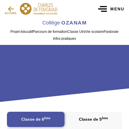
MENU
ACCUEIL
Collège
OZANAM
Projet éducatif
Parcours de formation
Classe Ulis
Vie scolaire
Pastorale
Infos pratiques
ème
ème
Classe de 6
Classe de 5