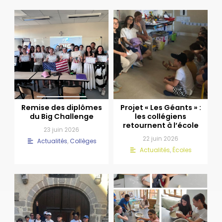
Remise des diplômes
Projet « Les Géants » :
du Big Challenge
les collégiens
retournent à l’école
23 juin 2026
22 juin 2026
Actualités
,
Collèges
Actualités
,
Écoles