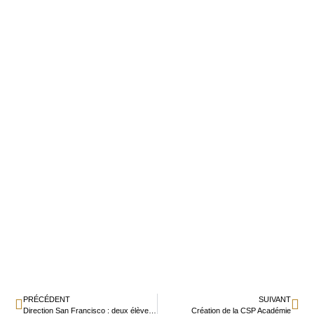
PRÉCÉDENT
SUIVANT
Direction San Francisco : deux élèves de Saint-Jean décrochent un stage d’exception
Création de la CSP Académie