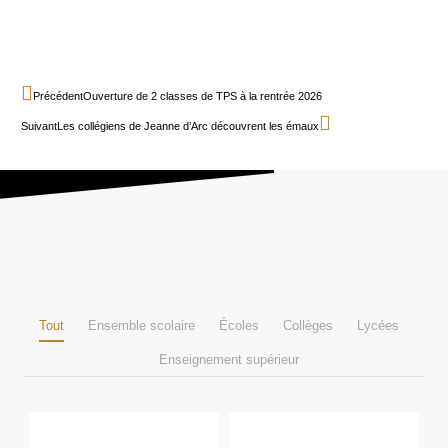
Précédent
Ouverture de 2 classes de TPS à la rentrée 2026
Suivant
Les collégiens de Jeanne d’Arc découvrent les émaux
Tout
Ensemble scolaire
Écoles
Collèges
Lycées
Enseignement supérieur