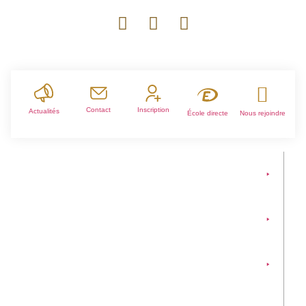
Contact
Inscription
Actualités
École directe
Nous rejoindre
Ensemble Scolaire
Écoles
Collèges