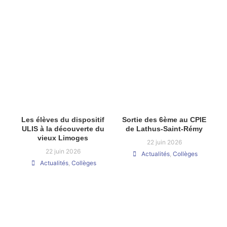
Les élèves du dispositif
Sortie des 6ème au CPIE
ULIS à la découverte du
de Lathus-Saint-Rémy
vieux Limoges
22 juin 2026
22 juin 2026
Actualités
,
Collèges
Actualités
,
Collèges
Voir toutes les actualités