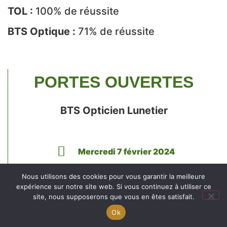
TOL :
100% de réussite
BTS
Optique :
71% de réussite
PORTES OUVERTES
BTS Opticien Lunetier
Mercredi 7 février 2024
de 14h à 17h au lycée Saint-Jean
Nous utilisons des cookies pour vous garantir la meilleure
expérience sur notre site web. Si vous continuez à utiliser ce
site, nous supposerons que vous en êtes satisfait.
Engagé pour l’environnement : compensation de
Ok
l’impact carbone de notre site internet
En savoir +