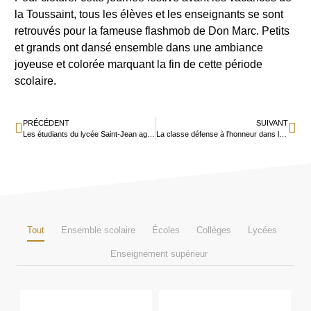
la Toussaint, tous les élèves et les enseignants se sont
retrouvés pour la fameuse flashmob de Don Marc. Petits
et grands ont dansé ensemble dans une ambiance
joyeuse et colorée marquant la fin de cette période
scolaire.
PRÉCÉDENT
SUIVANT
Les étudiants du lycée Saint-Jean agissent pour la santé visuelle en Afrique
La classe défense à l’honneur dans le Populaire du Centre
Tout
Ensemble scolaire
Écoles
Collèges
Lycées
Enseignement supérieur