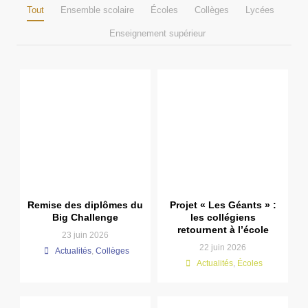
Tout
Ensemble scolaire
Écoles
Collèges
Lycées
Enseignement supérieur
Remise des diplômes du
Projet « Les Géants » :
Big Challenge
les collégiens
retournent à l’école
23 juin 2026
22 juin 2026
Actualités
,
Collèges
Actualités
,
Écoles