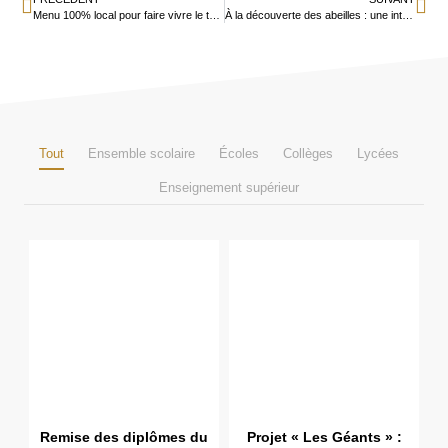
Menu 100% local pour faire vivre le territoire
À la découverte des abeilles : une intervention ludique et pédagogique
Tout
Ensemble scolaire
Écoles
Collèges
Lycées
Enseignement supérieur
Remise des diplômes du
Projet « Les Géants » :