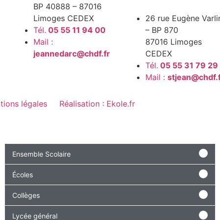
BP 40888 – 87016
Limoges CEDEX
26 rue Eugène Varli
Tél.
05 55 11 94 00
– BP 870
Mail :
87016 Limoges
jeannedarc@chdf.fr
CEDEX
Tél.
05 55 31 79 29
Mail :
stjean@chdf.
tions légales
Réalisation : Ekole.fr
Ensemble Scolaire
Écoles
Collèges
Lycée général