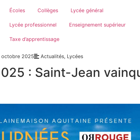
Écoles
Collèges
Lycée général
Lycée professionnel
Enseignement supérieur
Taxe d’apprentissage
 octobre 2025
Actualités
,
Lycées
025 : Saint-Jean vainq