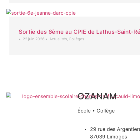
Sortie des 6ème au CPIE de Lathus-Saint-R
•
22 juin 2026
•
Actualités
,
Collèges
OZANAM
École • Collège
29 rue des Argentier
87039 Limoges