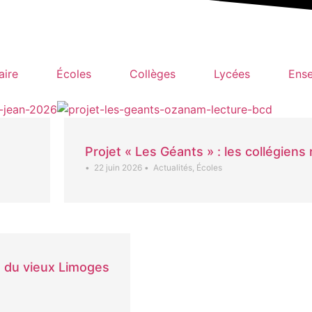
aire
Écoles
Collèges
Lycées
Ense
Projet « Les Géants » : les collégiens 
•
22 juin 2026
•
Actualités
,
Écoles
e du vieux Limoges