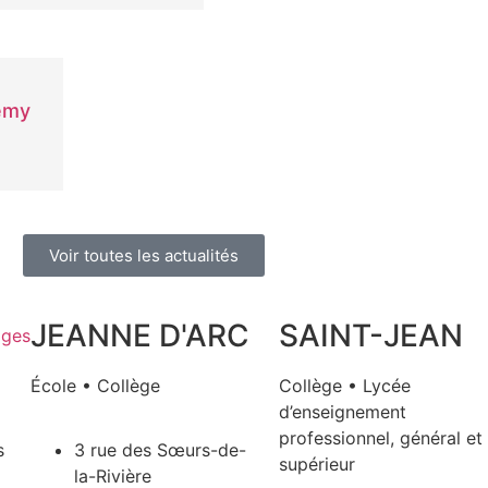
émy
Voir toutes les actualités
JEANNE D'ARC
SAINT-JEAN
École • Collège
Collège • Lycée
d’enseignement
professionnel, général et
s
3 rue des Sœurs-de-
supérieur
la-Rivière