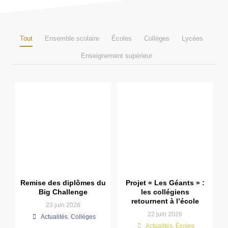
Tout
Ensemble scolaire
Écoles
Collèges
Lycées
Enseignement supérieur
Remise des diplômes du
Projet « Les Géants » :
Big Challenge
les collégiens
retournent à l’école
23 juin 2026
22 juin 2026
Actualités
,
Collèges
Actualités
,
Écoles