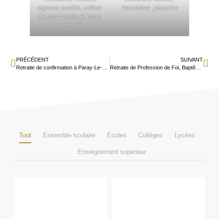
oignons confits, crème
framboise, pistache
de mozzarella et thym
citronné
PRÉCÉDENT
SUIVANT
Retraite de confirmation à Paray-Le-Monial
Retraite de Profession de Foi, Baptême et Première Communion à Rocamadour
Tout
Ensemble scolaire
Écoles
Collèges
Lycées
Enseignement supérieur