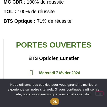
MC CDR
: 100% de réussite
TOL :
100% de réussite
BTS
Optique :
71% de réussite
PORTES OUVERTES
BTS Opticien Lunetier
Mercredi 7 février 2024
de 14h à 17h au lycée Saint-Jean
Nous utilisons des cookies pour vous garantir la meilleure
expérience sur notre site web. Si vous continuez à utiliser ce
site, nous supposerons que vous en êtes satisfait.
Engagé pour l’environnement : compensation de
Ok
l’impact carbone de notre site internet
En savoir +