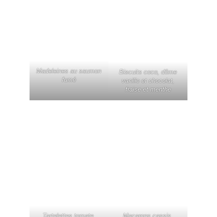
Madeleines au saumon
Biscuits coco, dôme
fumé
vanille et chocolat,
fraise et menthe
Tartelettes tomate,
Macarons cassis,