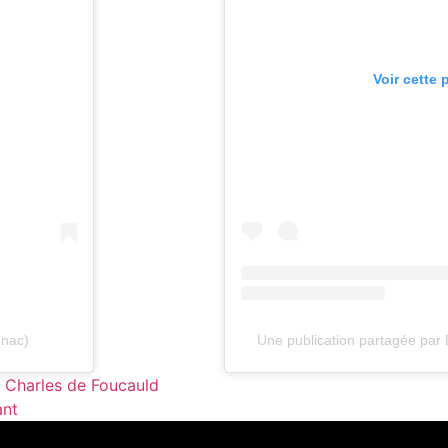
Voir cette 
gnac)
Une publication partagée par 
 Charles de Foucauld
ant