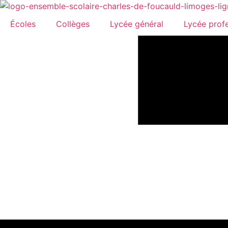
Aller
au
Écoles
Collèges
Lycée général
Lycée prof
contenu