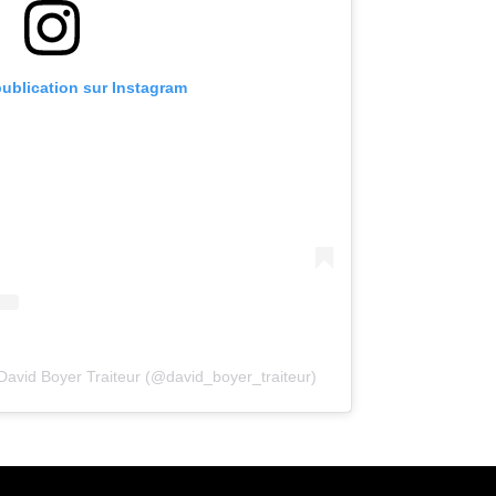
publication sur Instagram
David Boyer Traiteur (@david_boyer_traiteur)