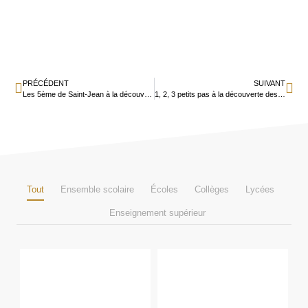
PRÉCÉDENT
SUIVANT
Les 5ème de Saint-Jean à la découverte du golf
1, 2, 3 petits pas à la découverte des albums jeunesse pour les Maternelles de Jeanne d’Arc
Tout
Ensemble scolaire
Écoles
Collèges
Lycées
Enseignement supérieur