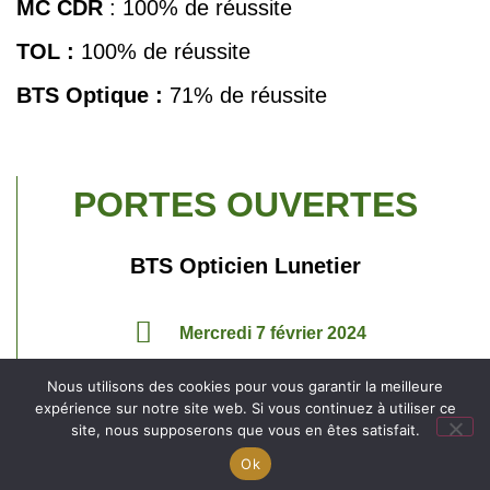
MC CDR
: 100% de réussite
TOL :
100% de réussite
BTS
Optique :
71% de réussite
PORTES OUVERTES
BTS Opticien Lunetier
Mercredi 7 février 2024
de 14h à 17h au lycée Saint-Jean
Nous utilisons des cookies pour vous garantir la meilleure
expérience sur notre site web. Si vous continuez à utiliser ce
site, nous supposerons que vous en êtes satisfait.
Engagé pour l’environnement : compensation de
Ok
l’impact carbone de notre site internet
En savoir +