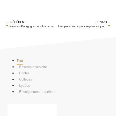
PRÉCÉDENT
SUIVANT
Séjour en Bourgogne pour les 6ème
Une place sur le podium pour les joueurs d’échecs d’Ozanam
Tout
Ensemble scolaire
Écoles
Collèges
Lycées
Enseignement supérieur