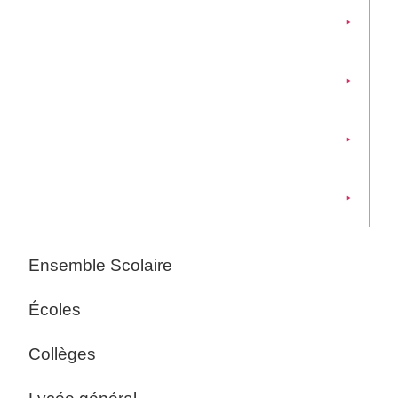
Écoles
Collèges
Lycée général
Enseignement Supérieur
Lycée professionnel
Ensemble Scolaire
Écoles
Collèges