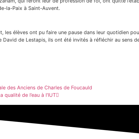
zanam, qui feront leur de profession de foi, ont quitté l’ét
de-la-Paix à Saint-Auvent.
 les élèves ont pu faire une pause dans leur quotidien pour 
avid de Lestapis, ils ont été invités à réfléchir au sens d
ale des Anciens de Charles de Foucauld
 qualité de l’eau à l’IUT