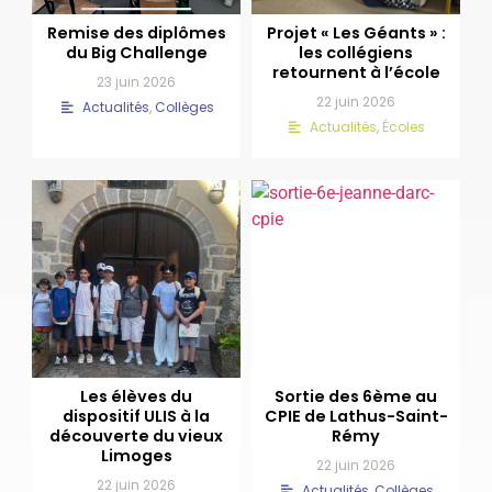
Remise des diplômes
Projet « Les Géants » :
du Big Challenge
les collégiens
retournent à l’école
23 juin 2026
22 juin 2026
Actualités
,
Collèges
Actualités
,
Écoles
Les élèves du
Sortie des 6ème au
dispositif ULIS à la
CPIE de Lathus-Saint-
découverte du vieux
Rémy
Limoges
22 juin 2026
22 juin 2026
Actualités
,
Collèges