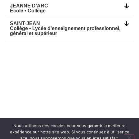
JEANNE D'ARC
École • Collège
SAINT-JEAN
Collège • Lycée d'enseignement professionnel,
général et supérieur
Nous utilisons des cookies pour vous garantir la meilleure
expérience sur notre site web. Si vous continuez à utiliser ce
Mentions légales
Réalisation : Ekole.fr
site, nous supposerons que vous en êtes satisfait.