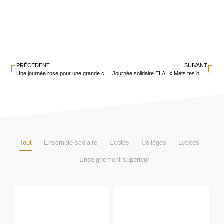
PRÉCÉDENT
SUIVANT
Une journée rose pour une grande cause
Journée solidaire ELA : « Mets tes baskets et bats toi contre la maladie »
Tout
Ensemble scolaire
Écoles
Collèges
Lycées
Enseignement supérieur