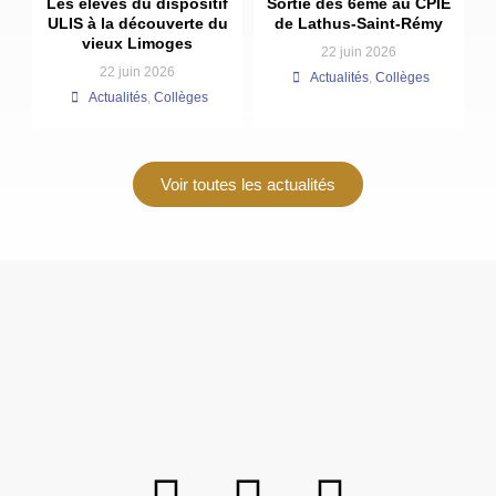
Les élèves du dispositif
Sortie des 6ème au CPIE
ULIS à la découverte du
de Lathus-Saint-Rémy
vieux Limoges
22 juin 2026
22 juin 2026
Actualités
,
Collèges
Actualités
,
Collèges
Voir toutes les actualités