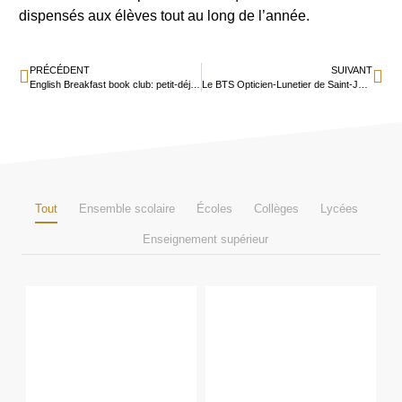
dispensés aux élèves tout au long de l’année.
PRÉCÉDENT
SUIVANT
English Breakfast book club: petit-déjeuner littéraire en anglais
Le BTS Opticien-Lunetier de Saint-Jean classé 1er de France
Tout
Ensemble scolaire
Écoles
Collèges
Lycées
Enseignement supérieur