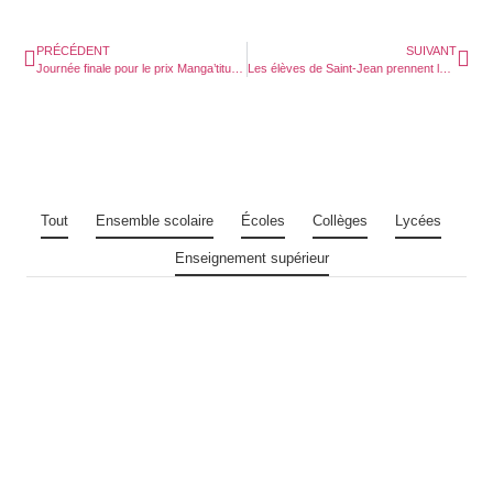
PRÉCÉDENT
SUIVANT
Journée finale pour le prix Manga’titude 2026
Les élèves de Saint-Jean prennent leur envol : 14 lauréats au Brevet d’Initiation à l’Aéronautique
Tout
Ensemble scolaire
Écoles
Collèges
Lycées
Enseignement supérieur