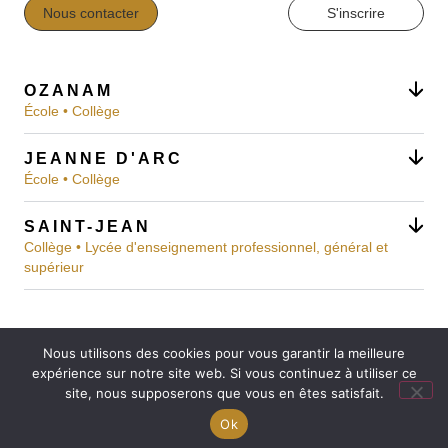
Nous contacter
S'inscrire
OZANAM
École • Collège
JEANNE D'ARC
École • Collège
SAINT-JEAN
Collège • Lycée d'enseignement professionnel, général et
supérieur
Nous utilisons des cookies pour vous garantir la meilleure
Mentions légales
expérience sur notre site web. Si vous continuez à utiliser ce
Réalisation : Ekole.fr
site, nous supposerons que vous en êtes satisfait.
Engagé pour l’environnement : compensation de
Ok
l’impact carbone de notre site internet
En savoir +