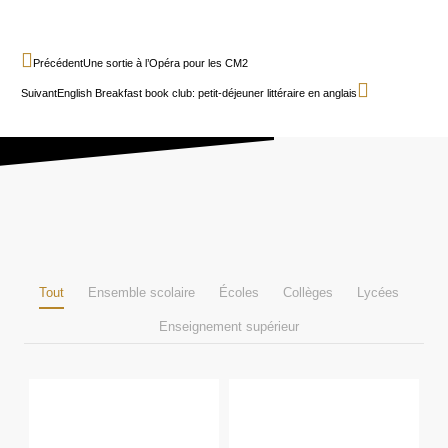
Précédent
Une sortie à l’Opéra pour les CM2
Suivant
English Breakfast book club: petit-déjeuner littéraire en anglais
Tout
Ensemble scolaire
Écoles
Collèges
Lycées
Enseignement supérieur