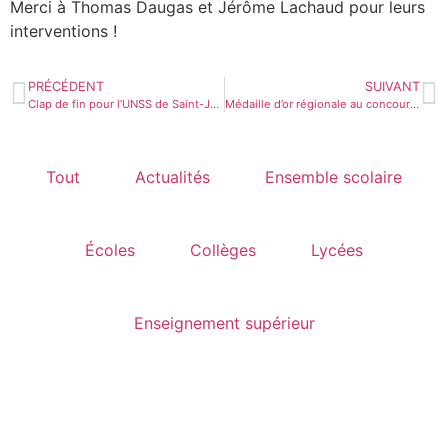
Merci à Thomas Daugas et Jérôme Lachaud pour leurs
interventions !
PRÉCÉDENT
SUIVANT
Clap de fin pour l’UNSS de Saint-Jean avec une sortie accrobranche
Médaille d’or régionale au concours du Meilleur Apprenti de France 2026
Tout
Actualités
Ensemble scolaire
Écoles
Collèges
Lycées
Enseignement supérieur