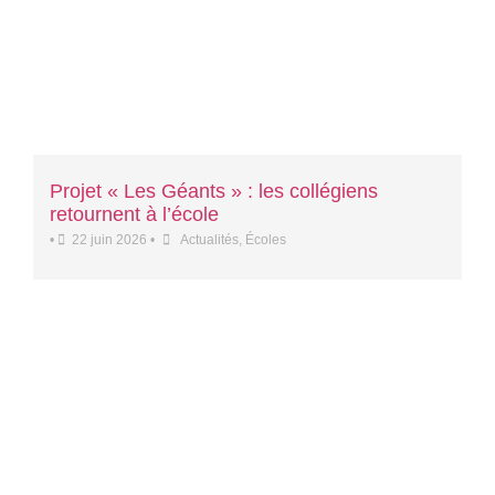
Projet « Les Géants » : les collégiens
retournent à l’école
•
22 juin 2026
•
Actualités
,
Écoles