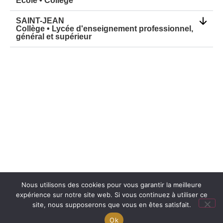
École • Collège
SAINT-JEAN
Collège • Lycée d'enseignement professionnel,
général et supérieur
Nous utilisons des cookies pour vous garantir la meilleure
expérience sur notre site web. Si vous continuez à utiliser ce
Mentions légales
Réalisation : Ekole.fr
site, nous supposerons que vous en êtes satisfait.
Engagé pour l’environnement : compensation de
Ok