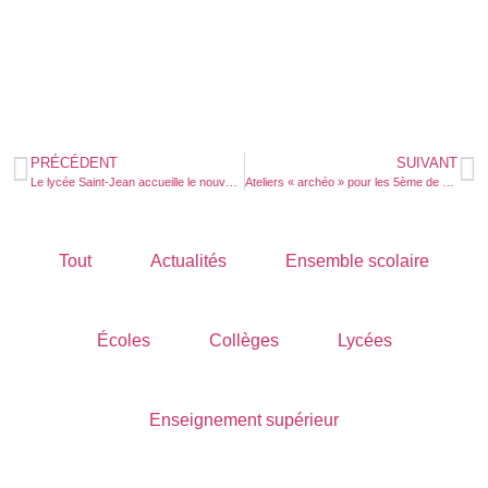
PRÉCÉDENT
SUIVANT
Le lycée Saint-Jean accueille le nouvel évêque de Limoges avant son ordination
Ateliers « archéo » pour les 5ème de Saint-Jean
Tout
Actualités
Ensemble scolaire
Écoles
Collèges
Lycées
Enseignement supérieur