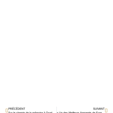
PRÉCÉDENT
SUIVANT
Sur le chemin de la mémoire à Oradour S/ Glane
« Un des Meilleurs Apprentis de France » vient de Saint-Jean