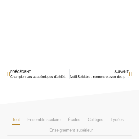
PRÉCÉDENT
SUIVANT
Championnats académiques d’athlétisme en salle UNSS
Noël Solidaire : rencontre avec des personnes âgées
Tout
Ensemble scolaire
Écoles
Collèges
Lycées
Enseignement supérieur