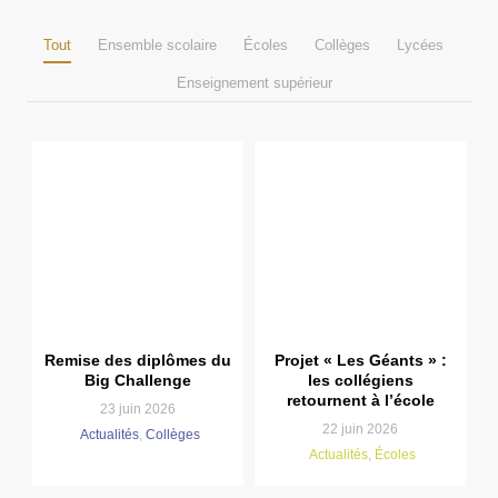
Tout
Ensemble scolaire
Écoles
Collèges
Lycées
Enseignement supérieur
Remise des diplômes du
Projet « Les Géants » :
Big Challenge
les collégiens
retournent à l’école
23 juin 2026
22 juin 2026
Actualités
,
Collèges
Actualités
,
Écoles