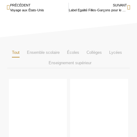
PRÉCÉDENT
SUIVANT
Voyage aux États-Unis
Label Egalité Filles-Garçons pour le collège Jeanne d’Arc
Tout
Ensemble scolaire
Écoles
Collèges
Lycées
Enseignement supérieur