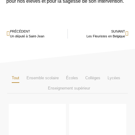
pour nos élèves et pour la sagesse de son intervention.
PRÉCÉDENT
SUIVANT
Un député à Saint-Jean
Les Fleuristes en Belgique
Tout
Ensemble scolaire
Écoles
Collèges
Lycées
Enseignement supérieur