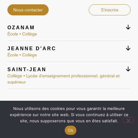
Nous contacter
S'inscrire
OZANAM
École • Collège
JEANNE D'ARC
École • Collège
SAINT-JEAN
Collège • Lycée d'enseignement professionnel, général et
supérieur
Nous utilisons des cookies pour vous garantir la meilleure
Mentions légales
expérience sur notre site web. Si vous continuez à utiliser ce
Réalisation : Ekole.fr
site, nous supposerons que vous en êtes satisfait.
Engagé pour l’environnement : compensation de
Ok
l’impact carbone de notre site internet
En savoir +